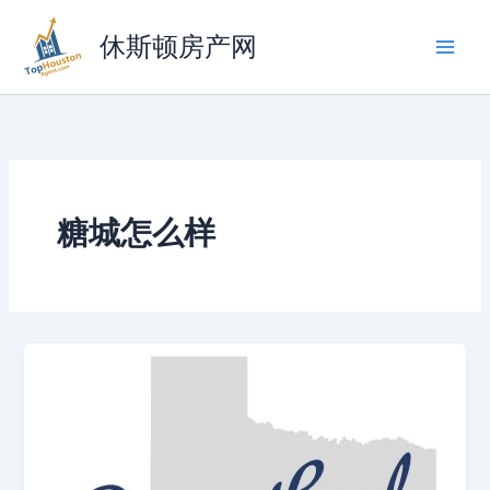
跳
至
休斯顿房产网
内
容
糖城怎么样