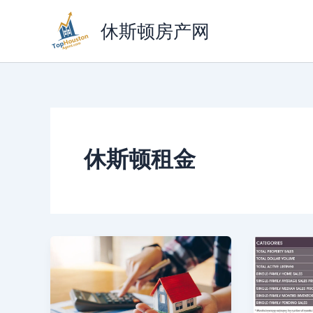
跳
至
休斯顿房产网
内
容
休斯顿租金